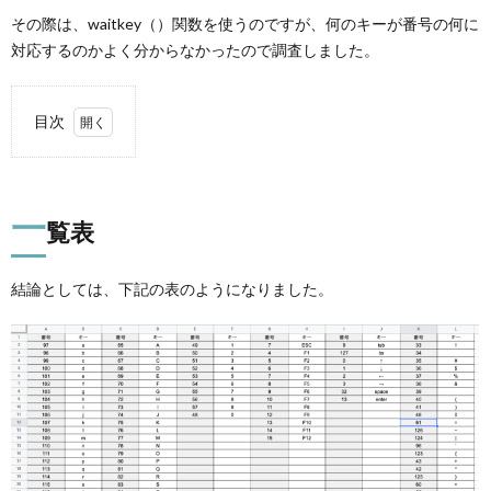
その際は、waitkey（）関数を使うのですが、何のキーが番号の何に
対応するのかよく分からなかったので調査しました。
目次
1.
一覧
表
一
覧表
1.1.
使い方
結論としては、下記の表のようになりました。
2.
キー
入力
の番
号を
確認
する
コー
ド
2.1.