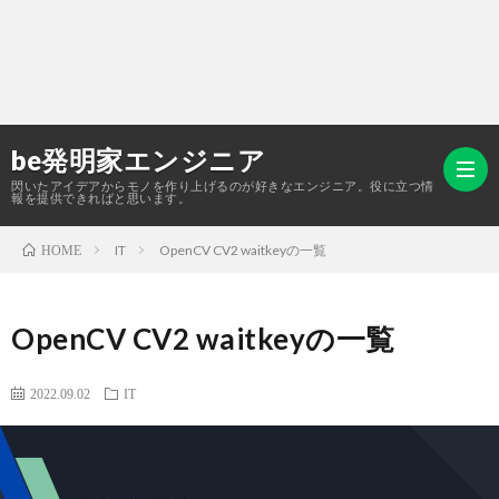
be発明家エンジニア
閃いたアイデアからモノを作り上げるのが好きなエンジニア。役に立つ情
報を提供できればと思います。
IT
OpenCV CV2 waitkeyの一覧
HOME
HOM
OpenCV CV2 waitkeyの一覧
作
2022.09.02
IT
成
IT
物
雑