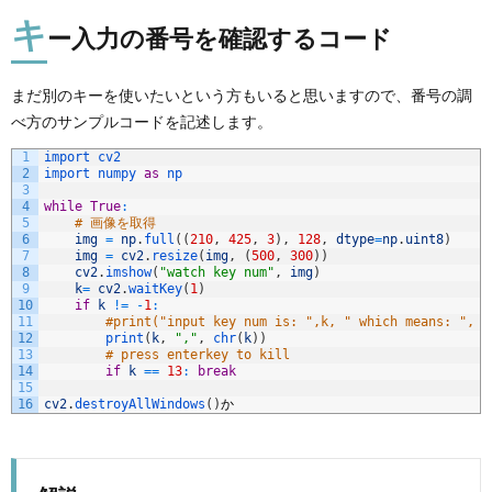
キ
ー入力の番号を確認するコード
まだ別のキーを使いたいという方もいると思いますので、番号の調
べ方のサンプルコードを記述します。
1
import 
cv2
2
import 
numpy 
as
np
3
4
while
True
:
5
# 画像を取得
6
img
=
np
.
full
(
(
210
,
425
,
3
)
,
128
,
dtype
=
np
.
uint8
)
7
img
=
cv2
.
resize
(
img
,
(
500
,
300
)
)
8
cv2
.
imshow
(
"watch key num"
,
img
)
9
k
=
cv2
.
waitKey
(
1
)
10
if
k
!=
-
1
:
11
#print("input key num is: ",k, " which means: ", c
12
print
(
k
,
","
,
chr
(
k
)
)
13
# press enterkey to kill
14
if
k
==
13
:
break
15
16
cv2
.
destroyAllWindows
(
)
か