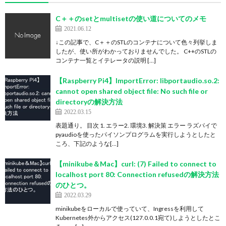
C＋＋のsetとmultisetの使い道についてのメモ
2021.06.12
↓この記事で、C＋＋のSTLのコンテナについて色々列挙しま
したが、使い所がわかっておりませんでした。 C++のSTLの
コンテナ一覧とイテレータの説明 […]
【Raspberry Pi4】ImportError: libportaudio.so.2:
cannot open shared object file: No such file or
directoryの解決方法
2022.03.15
表題通り。 目次 1. エラー2. 環境3. 解決策 エラー ラズパイで
pyaudioを使ったパイソンプログラムを実行しようとしたと
ころ、下記のような[…]
【minikube＆Mac】curl: (7) Failed to connect to
localhost port 80: Connection refusedの解決方法
のひとつ。
2022.03.29
minikubeをローカルで使っていて、Ingressを利用して
Kubernetes外からアクセス(127.0.0.1宛て)しようとしたとこ