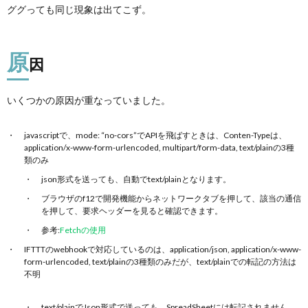
ググっても同じ現象は出てこず。
原
因
いくつかの原因が重なっていました。
javascriptで、mode: “no-cors”でAPIを飛ばすときは、Conten-Typeは、
application/x-www-form-urlencoded, multipart/form-data, text/plainの3種
類のみ
json形式を送っても、自動でtext/plainとなります。
ブラウザのf12で開発機能からネットワークタブを押して、該当の通信
を押して、要求ヘッダーを見ると確認できます。
参考:
Fetchの使用
IFTTTのwebhookで対応しているのは、application/json, application/x-www-
form-urlencoded, text/plainの3種類のみだが、text/plainでの転記の方法は
不明
text/plainでJson形式で送っても、SpreadSheetには転記されません。