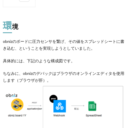
1.
環境
環
1.1.
境
コード
2.
obnizのボードに圧力センサを繋げ、その値をスプレッドシートに書
現象
き込む、ということを実現しようとしていました。
3.
原因
具体的には、下記のような構成図です。
4.
解決
ちなみに、obnizのデバックはブラウザのオンラインエディタを使用
策
します（ブラウザが肝）。
4.1.
解決策
１:application/x-
www-form-
urlencodedで
送る
4.2.
解決策