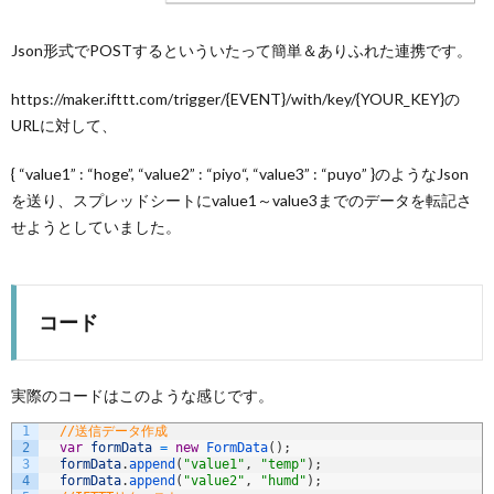
２：ブ
ラウザ
の
Json形式でPOSTするといういたって簡単＆ありふれた連携です。
CORS
を無効
https://maker.ifttt.com/trigger/{EVENT}/with/key/{YOUR_KEY}の
にする
URLに対して、
4.3.
解決策
{ “value1” : “hoge”, “value2” : “piyo
“, “value3” : “puyo
” }のようなJson
３：
IFTTT
を送り、スプレッドシートにvalue1～value3までのデータを転記さ
を使わ
せようとしていました。
ない
5.
まと
め
コード
実際のコードはこのような感じです。
1
//送信データ作成
2
var
formData
=
new
FormData
(
)
;
3
formData
.
append
(
"value1"
,
"temp"
)
;
4
formData
.
append
(
"value2"
,
"humd"
)
;