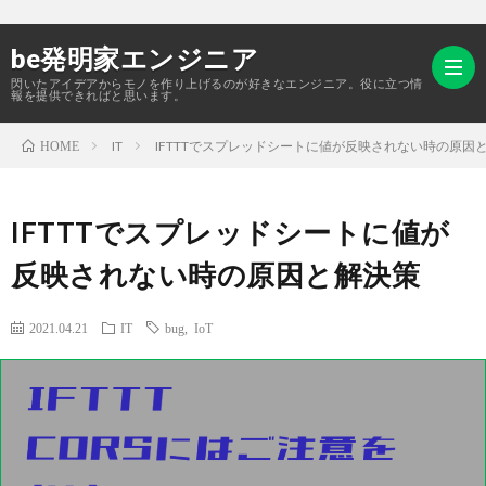
be発明家エンジニア
閃いたアイデアからモノを作り上げるのが好きなエンジニア。役に立つ情
報を提供できればと思います。
IT
IFTTTでスプレッドシートに値が反映されない時の原因
HOME
HOM
IFTTTでスプレッドシートに値が
作
反映されない時の原因と解決策
成
IT
2021.04.21
IT
bug
,
IoT
物
雑
記