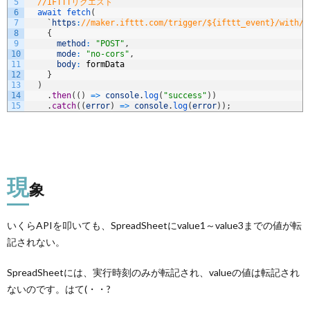
5
//IFTTTリクエスト
6
await 
fetch
(
7
`
https
:
//maker.ifttt.com/trigger/${ifttt_event}/with/k
8
{
9
method
:
"POST"
,
10
mode
:
"no-cors"
,
11
body
:
formData
12
}
13
)
14
.
then
(
(
)
=
>
console
.
log
(
"success"
)
)
15
.
catch
(
(
error
)
=
>
console
.
log
(
error
)
)
;
現
象
いくらAPIを叩いても、SpreadSheetにvalue1～value3までの値が転
記されない。
SpreadSheetには、実行時刻のみが転記され、valueの値は転記され
ないのです。はて(・・?