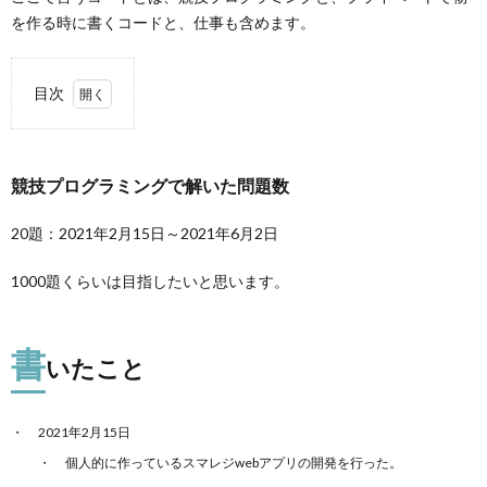
を作る時に書くコードと、仕事も含めます。
目次
0.0.0.1.
競技プログラミングで解いた問題数
競技プロ
グラミン
グで解い
20題：2021年2月15日～2021年6月2日
た問題数
0.1.
1000題くらいは目指したいと思います。
書いた
こと
書
1.
いたこと
「プ
ログ
ラミ
2021年2月15日
ング
コン
個人的に作っているスマレジwebアプリの開発を行った。
テス