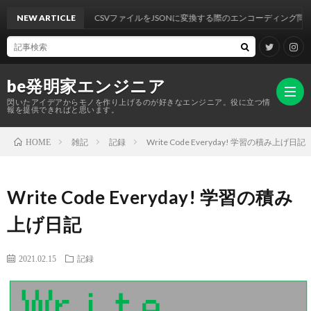
NEW ARTICLE
CSVファイルをJSONに変換する際のエンコーディング問題の解
be発明家エンジニア
閃いたアイデアからモノを作り上げるのが好きなエンジニア。役に立つ情
報を提供できればと思います。
雑記
記録
Write Code Everyday! 学習の積み上げ日記
HOME
HOM
Write Code Everyday! 学習の積み
作
上げ日記
成
IT
2021.02.15
記録
物
雑