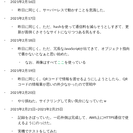
2021年2月16日
ト攻
略の
昨日に同じく。サーバーレスで動かすことを意識した。
ため
のア
2021年2月17日
ルゴ
昨日に同じく。ただ、hashを使って通信料を減らそうとしすぎて、更
リズ
新が面倒くさそうなサイトになりつつある気もする。
ムと
デー
2021年2月18日
タ構
昨日に同じく。ただ、冗長なJavaScriptが出てきて、オブジェクト指向
造」
で書かないとなぁと思い始めた。
とい
う本
なお、画像はすべて
ここ
を使っている
のコ
2021年2月19日
ーデ
ィン
昨日に同じく。QRコードで情報を渡せるようにしようとしたら、QR
グ
コードの情報量が思いの外少なかったので苦戦中
2021年2月20日
やり損ねた。サイクリングして良い気分になっていたｗ
2021年2月21日~2021年2月25日
記録をさぼっていた。一応外側は完成して、AWS上にHTTPS通信で使
えるようにのっけた。
実機でテストをしてみた