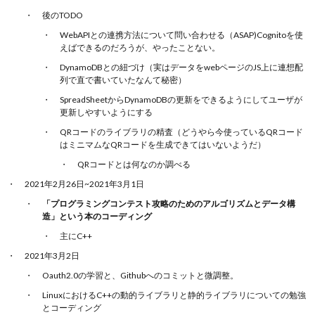
後のTODO
WebAPIとの連携方法について問い合わせる（ASAP)Cognitoを使
えばできるのだろうが、やったことない。
DynamoDBとの紐づけ（実はデータをwebページのJS上に連想配
列で直で書いていたなんて秘密）
SpreadSheetからDynamoDBの更新をできるようにしてユーザが
更新しやすいようにする
QRコードのライブラリの精査（どうやら今使っているQRコード
はミニマムなQRコードを生成できてはいないようだ）
QRコードとは何なのか調べる
2021年2月26日~2021年3月1日
「プログラミングコンテスト攻略のためのアルゴリズムとデータ構
造」という本のコーディング
主にC++
2021年3月2日
Oauth2.0の学習と、Githubへのコミットと微調整。
LinuxにおけるC++の動的ライブラリと静的ライブラリについての勉強
とコーディング